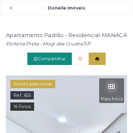
Donelle Imóveis
Apartamento Padrão - Residencial MANACÁ
Porteira Preta - Mogi das Cruzes/SP
Compartilhar
Pronto para morar
Ref.:
655
Mais fotos
16
Fotos