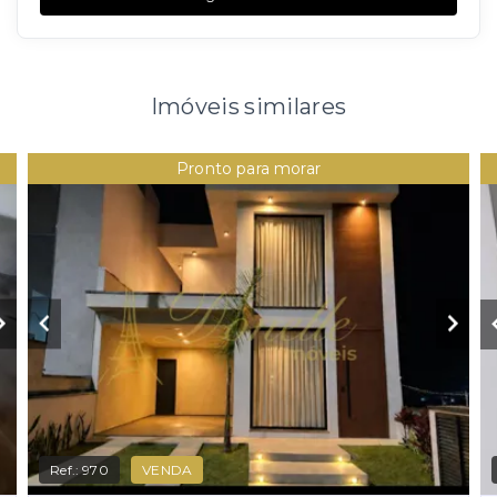
Imóveis similares
Pronto para morar
Ref.:
970
VENDA