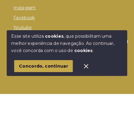
Instagram
Facebook
Youtube
Esse site utiliza
cookies
, que possibilitam uma
melhor experiência de navegação.
Ao continuar,
Olá! Estamos disponíveis para te ajudar.
você concorda com o uso de
cookies
.
© Copyright 2026 - Donelle Imóveis - Todos os
direitos reservados
Concordo, continuar
SITE PARA IMOBILIARIA
Início
Histórico
Favoritos