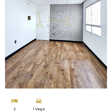
2
1 Vaga