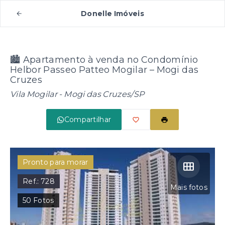
Donelle Imóveis
🏙️ Apartamento à venda no Condomínio
Helbor Passeo Patteo Mogilar – Mogi das
Cruzes
Vila Mogilar - Mogi das Cruzes/SP
Compartilhar
Pronto para morar
Ref.:
728
Mais fotos
50
Fotos