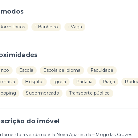
ômodos
Dormitórios
1 Banheiro
1 Vaga
oximidades
anco
Escola
Escola de idioma
Faculdade
rmácia
Hospital
Igreja
Padaria
Praça
Rodov
hopping
Supermercado
Transporte público
scrição do imóvel
rtamento à venda na Vila Nova Aparecida – Mogi das Cruzes