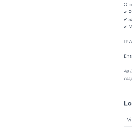
O c
✔ P
✔ S
✔ M
📑 
Ent
As 
res
Lo
Vi