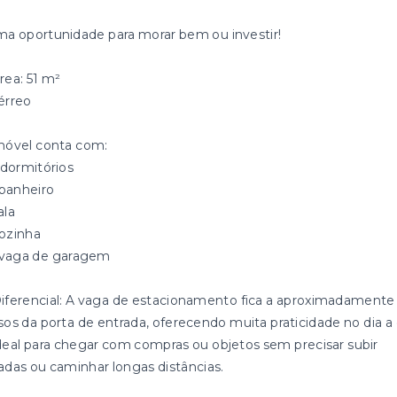
ma oportunidade para morar bem ou investir!
rea: 51 m²
Térreo
móvel conta com:
 dormitórios
 banheiro
ala
ozinha
 vaga de garagem
Diferencial: A vaga de estacionamento fica a aproximadamente
sos da porta de entrada, oferecendo muita praticidade no dia a 
deal para chegar com compras ou objetos sem precisar subir
adas ou caminhar longas distâncias.