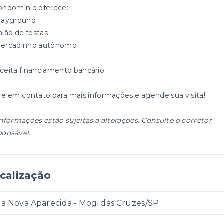
ondomínio oferece:
layground
alão de festas
ercadinho autônomo
Aceita financiamento bancário.
re em contato para mais informações e agende sua visita!
informações estão sujeitas a alterações. Consulte o corretor
ponsável.
calização
la Nova Aparecida - Mogi das Cruzes/SP