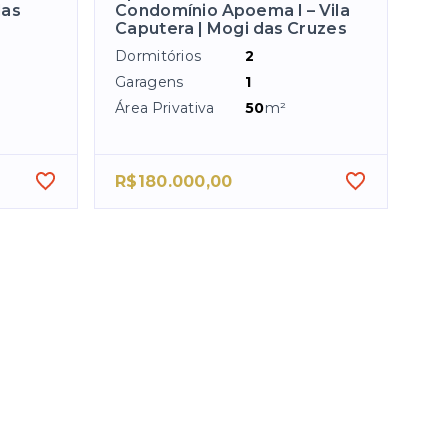
das
Condomínio Apoema I – Vila
Caputera | Mogi das Cruzes
Dormitórios
2
Garagens
1
Área Privativa
50
m²
R$180.000,00