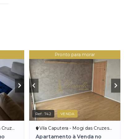
Pronto para morar
Ref.:
742
VENDA
zes/SP
Vila Caputera - Mogi das Cruzes/SP
no
Apartamento à Venda no