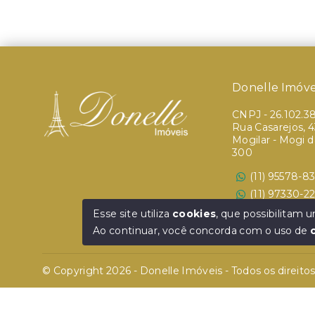
Donelle Imóve
CNPJ
-
26.102.3
Rua Casarejos, 43
Mogilar - Mogi 
300
(11) 95578-8
(11) 97330-2
Ver e-mail
Esse site utiliza
cookies
, que possibilitam
Ao continuar, você concorda com o uso de
© Copyright 2026 - Donelle Imóveis - Todos os direito