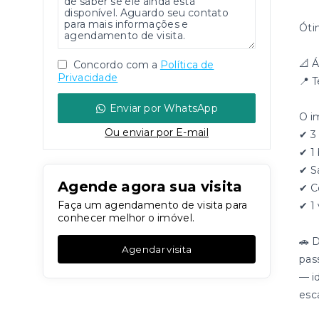
Óti
📐 Á
Concordo com a
Política de
Privacidade
📍 
Enviar por WhatsApp
O i
Ou e
nviar por E-mail
✔ 3
✔ 1
✔ S
Agende agora sua visita
✔ C
Faça um agendamento de visita para
✔ 1
conhecer melhor o imóvel.
🚗 
Agendar visita
pas
— i
esc