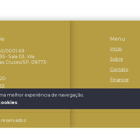
is
Menu
Início
80/0001-69
5 - Sala 03, Vila
Sobre
das Cruzes/SP, 08773-
Contato
320
Financie
253
Negocie seu
 uma melhor experiência de navegação.
cookies
.
s reservados