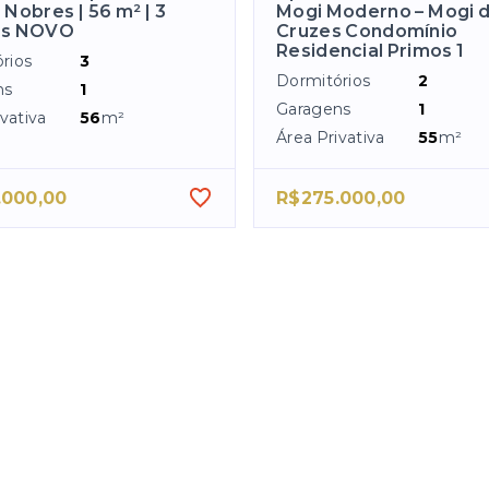
 Nobres | 56 m² | 3
Mogi Moderno – Mogi 
os NOVO
Cruzes Condomínio
Residencial Primos 1
rios
3
Dormitórios
2
ns
1
Garagens
1
vativa
56
m²
Área Privativa
55
m²
.000,00
R$275.000,00