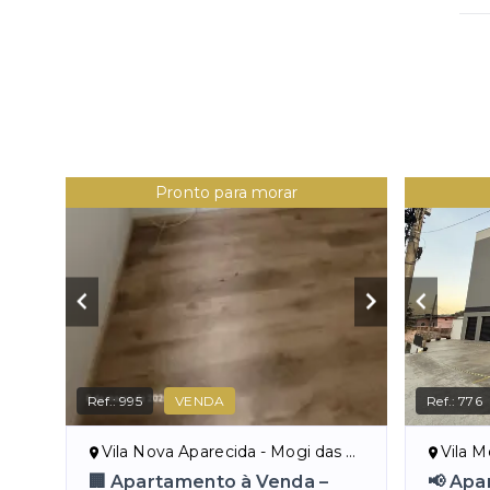
Pronto para morar
Ref.:
995
VENDA
Ref.:
776
Vila Nova Aparecida - Mogi das Cruzes/SP
Vila Mo
🏢 Apartamento à Venda –
📢 Apa