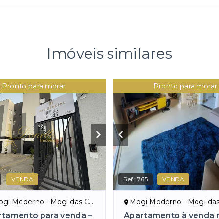
Imóveis similares
Pronto para morar
Pronto para morar
VENDA
Ref.:
765
VENDA
gi Moderno - Mogi das Cruzes/SP
Mogi Moderno - Mogi das Cru
rtamento para venda –
Apartamento à venda 