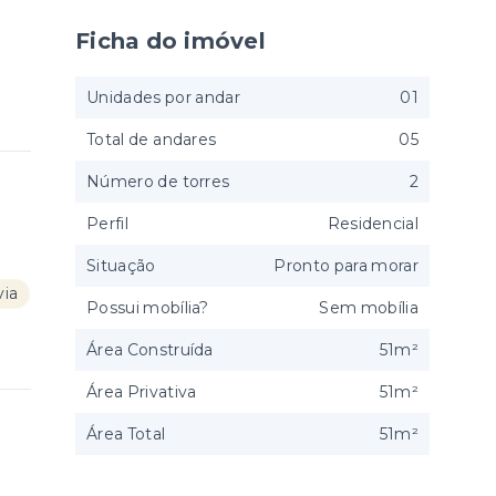
Ficha do imóvel
Unidades por andar
01
Total de andares
05
Número de torres
2
Perfil
Residencial
Situação
Pronto para morar
ia
Possui mobília?
Sem mobília
Área Construída
51m²
Área Privativa
51m²
Área Total
51m²