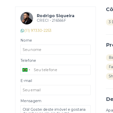
C
Rodrigo Siqueira
CRECI -
216566F
3 
(11) 97330-2253
Nome
Pr
B
Telefone
Fa
S
E-mail
De
Mensagem
Apa