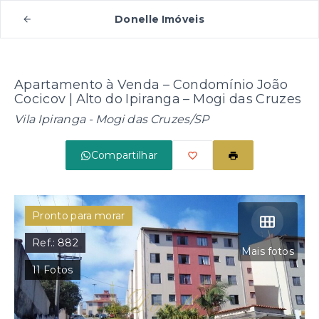
Donelle Imóveis
Apartamento à Venda – Condomínio João
Cocicov | Alto do Ipiranga – Mogi das Cruzes
Vila Ipiranga - Mogi das Cruzes/SP
Compartilhar
Pronto para morar
Ref.:
882
Mais fotos
11
Fotos