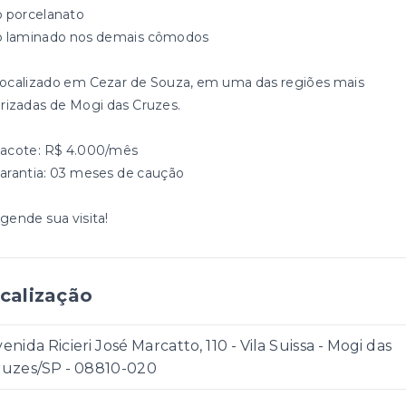
o porcelanato
o laminado nos demais cômodos
Localizado em Cezar de Souza, em uma das regiões mais
orizadas de Mogi das Cruzes.
Pacote: R$ 4.000/mês
Garantia: 03 meses de caução
Agende sua visita!
calização
enida Ricieri José Marcatto, 110 - Vila Suissa - Mogi das
ruzes/SP
- 08810-020