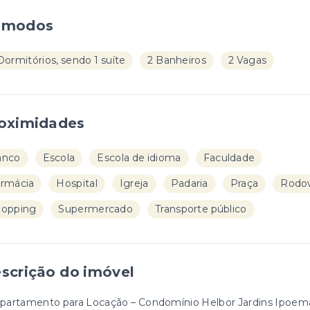
ômodos
Dormitórios, sendo 1 suíte
2 Banheiros
2 Vagas
oximidades
anco
Escola
Escola de idioma
Faculdade
rmácia
Hospital
Igreja
Padaria
Praça
Rodov
hopping
Supermercado
Transporte público
scrição do imóvel
Apartamento para Locação – Condomínio Helbor Jardins Ipoema