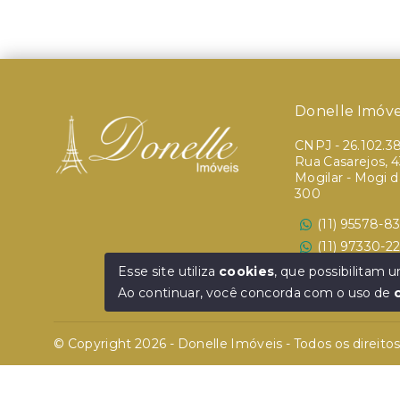
Donelle Imóve
CNPJ
-
26.102.3
Rua Casarejos, 43
Mogilar - Mogi 
300
(11) 95578-8
(11) 97330-2
Ver e-mail
Esse site utiliza
cookies
, que possibilitam
Ao continuar, você concorda com o uso de
© Copyright 2026 - Donelle Imóveis - Todos os direito