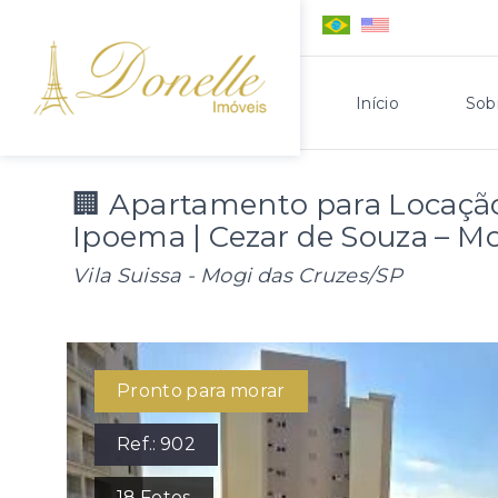
Início
Sob
🏢 Apartamento para Locaçã
Ipoema | Cezar de Souza – 
Vila Suissa - Mogi das Cruzes/SP
Pronto para morar
Ref.:
902
18
Fotos