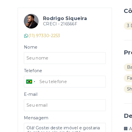
C
Rodrigo Siqueira
CRECI -
216566F
3 
(11) 97330-2253
Nome
Pr
B
Telefone
Fa
S
E-mail
De
Mensagem
🏢 