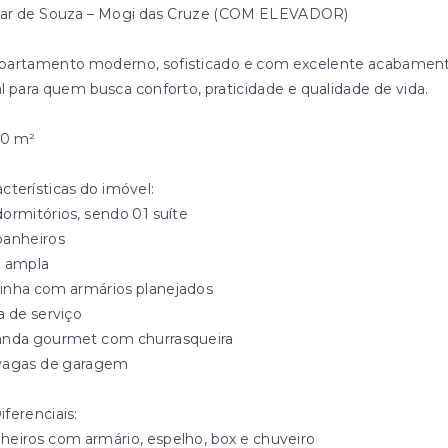
ar de Souza – Mogi das Cruze (COM ELEVADOR)
partamento moderno, sofisticado e com excelente acabament
al para quem busca conforto, praticidade e qualidade de vida.
80 m²
acterísticas do imóvel:
dormitórios, sendo 01 suíte
banheiros
a ampla
inha com armários planejados
a de serviço
anda gourmet com churrasqueira
vagas de garagem
iferenciais:
heiros com armário, espelho, box e chuveiro