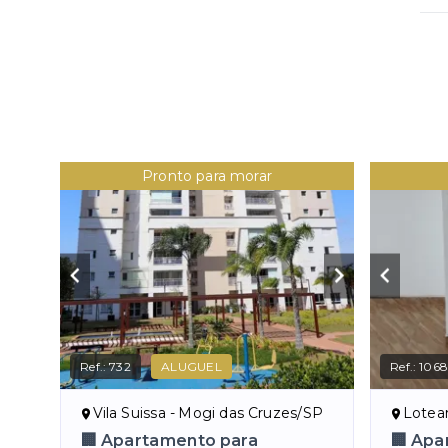
Pronto para morar
Ref.:
732
ALUGUEL
Ref.:
106
Vila Suissa - Mogi das Cruzes/SP
Loteame
🏢 Apartamento para
🏢 Apa