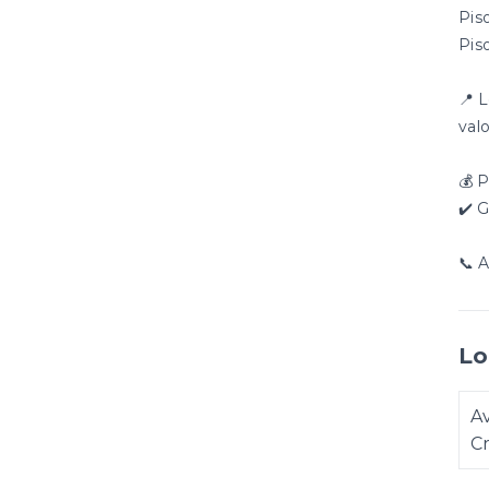
Pis
Pis
📍 
val
💰 
✔️ 
📞 
Lo
Av
C