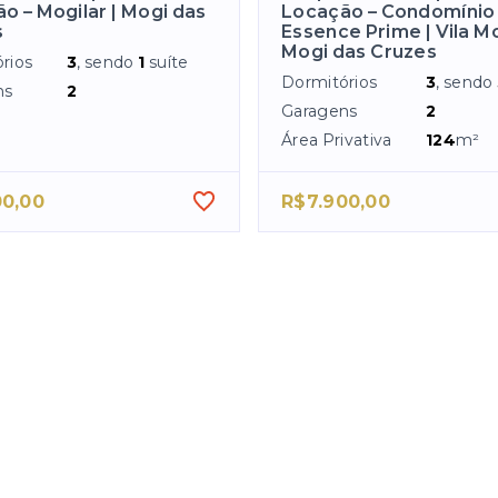
o – Mogilar | Mogi das
Locação – Condomínio
s
Essence Prime | Vila Mo
Mogi das Cruzes
rios
3
, sendo
1
suíte
Dormitórios
3
, sendo
ns
2
Garagens
2
Área Privativa
124
m²
00,00
R$7.900,00