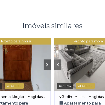
Imóveis similares
Pronto para morar
Pronto para morar
8
ALUGUEL
Ref.:
974
ALUGUEL
nto Mogilar - Mogi das Cruzes/SP
Jardim Marica - Mogi das Cr
rtamento para
🏢 Apartamento para