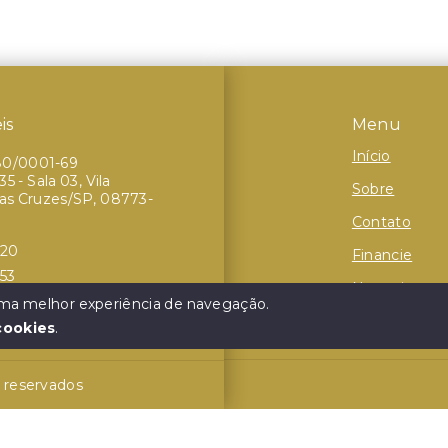
is
Menu
Início
80/0001-69
5 - Sala 03, Vila
Sobre
das Cruzes/SP, 08773-
Contato
320
Financie
253
Negocie seu
 uma melhor experiência de navegação.
cookies
.
s reservados