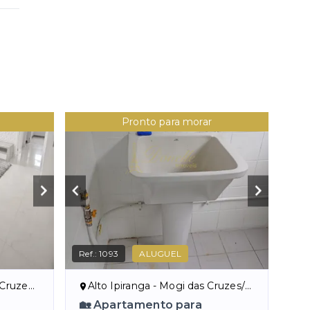
Pronto para morar
Ref.:
1093
ALUGUEL
uzes/SP
Alto Ipiranga - Mogi das Cruzes/SP
🏡 Apartamento para