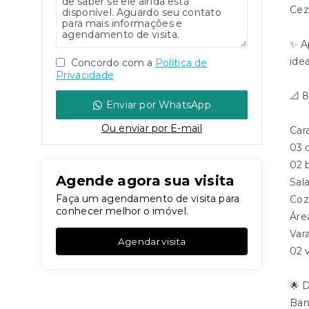
Cez
✨ A
ide
Concordo com a
Política de
Privacidade
📐 
Enviar por WhatsApp
Ou e
nviar por E-mail
Car
03 
02 
Agende agora sua visita
Sal
Faça um agendamento de visita para
Coz
conhecer melhor o imóvel.
Áre
Var
Agendar visita
02 
🌟 D
Ban