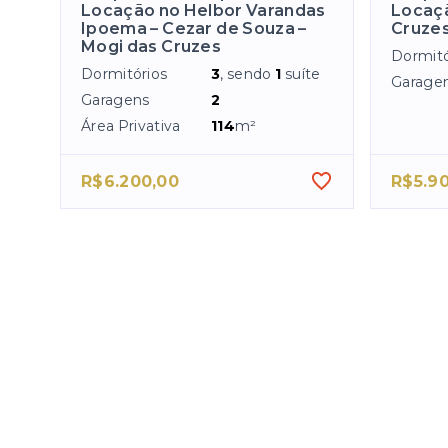
Locação no Helbor Varandas
Locaçã
Ipoema – Cezar de Souza –
Cruze
Mogi das Cruzes
Dormitó
Dormitórios
3
, sendo
1
suíte
Garage
Garagens
2
Área Privativa
114
m²
R$6.200,00
R$5.9