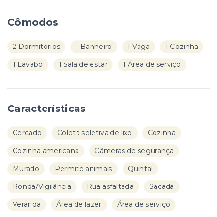
Cômodos
2 Dormitórios
1 Banheiro
1 Vaga
1 Cozinha
1 Lavabo
1 Sala de estar
1 Área de serviço
Características
Cercado
Coleta seletiva de lixo
Cozinha
Cozinha americana
Câmeras de segurança
Murado
Permite animais
Quintal
Ronda/Vigilância
Rua asfaltada
Sacada
Veranda
Área de lazer
Área de serviço