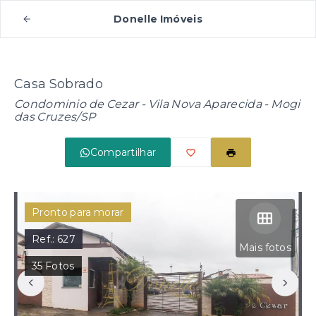
Donelle Imóveis
Casa Sobrado
Condominio de Cezar -
Vila Nova Aparecida - Mogi
das Cruzes/SP
Compartilhar
Pronto para morar
Ref.:
627
Mais fotos
35
Fotos