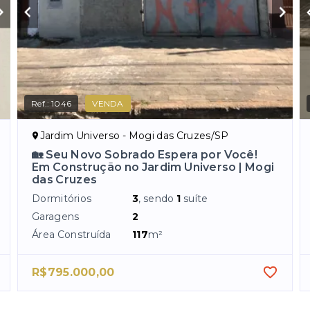
Ref.:
1046
VENDA
Jardim Universo - Mogi das Cruzes/SP
🏡 Seu Novo Sobrado Espera por Você!
Em Construção no Jardim Universo | Mogi
das Cruzes
Dormitórios
3
, sendo
1
suíte
Garagens
2
Área Construída
117
m²
R$795.000,00