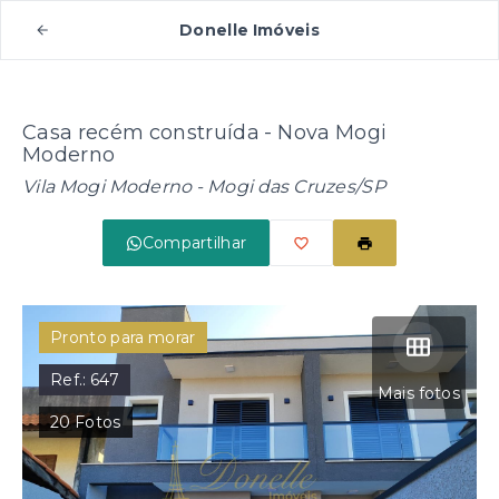
Donelle Imóveis
Casa recém construída - Nova Mogi
Moderno
Vila Mogi Moderno - Mogi das Cruzes/SP
Compartilhar
Pronto para morar
Ref.:
647
Mais fotos
20
Fotos