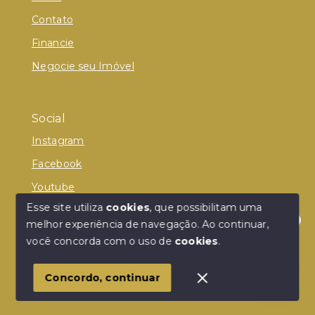
Contato
Financie
Negocie seu Imóvel
Social
Instagram
Facebook
Youtube
Esse site utiliza
cookies
, que possibilitam uma
melhor experiência de navegação.
Ao continuar,
Olá! Estamos disponíveis para te ajudar.
você concorda com o uso de
cookies
.
© Copyright 2026 - Donelle Imóveis - Todos os
direitos reservados
Concordo, continuar
SITE PARA IMOBILIARIA