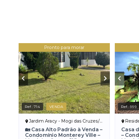
Pronto para morar
Ref.:
714
VENDA
Ref.:
999
Jardim Aracy - Mogi das Cruzes/SP
Residenci
🏡 Casa Alto Padrão à Venda –
Casa d
Condomínio Monterey Ville –
– Cond