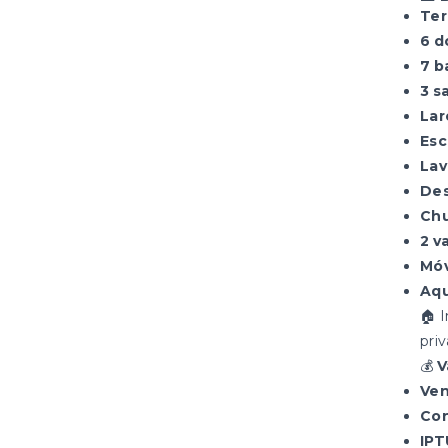
Ter
6 d
7 b
3 s
Lar
Esc
Lav
De
Chu
2 v
Móv
Aqu
🏠 
pri
💰
V
Ven
Con
IPT