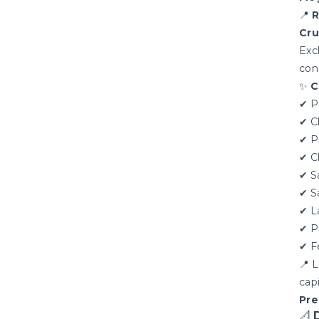
📍
R
Cru
Exc
con
✨
C
✔ P
✔ C
✔ P
✔ C
✔ S
✔ S
✔ L
✔ P
✔ F
📍 
cap
Pr
📐