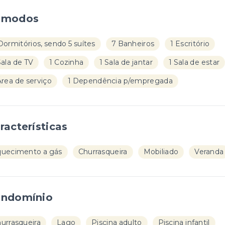
ômodos
Dormitórios, sendo 5 suítes
7 Banheiros
1 Escritório
Sala de TV
1 Cozinha
1 Sala de jantar
1 Sala de estar
Área de serviço
1 Dependência p/empregada
racterísticas
uecimento a gás
Churrasqueira
Mobiliado
Veranda
ndomínio
urrasqueira
Lago
Piscina adulto
Piscina infantil