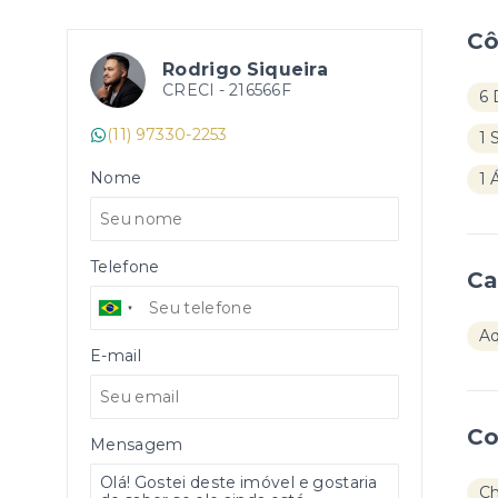
C
Rodrigo Siqueira
CRECI -
216566F
6 
(11) 97330-2253
1 
Nome
1 
Telefone
Ca
Aq
E-mail
Co
Mensagem
Ch