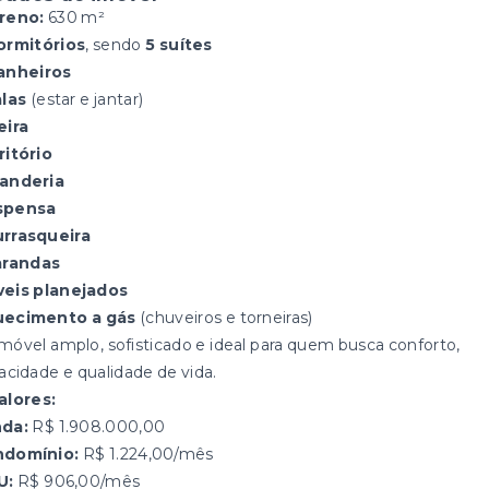
reno:
630 m²
ormitórios
, sendo
5 suítes
anheiros
alas
(estar e jantar)
eira
ritório
anderia
spensa
rrasqueira
arandas
eis planejados
ecimento a gás
(chuveiros e torneiras)
Imóvel amplo, sofisticado e ideal para quem busca conforto,
vacidade e qualidade de vida.
alores:
da:
R$ 1.908.000,00
domínio:
R$ 1.224,00/mês
U:
R$ 906,00/mês