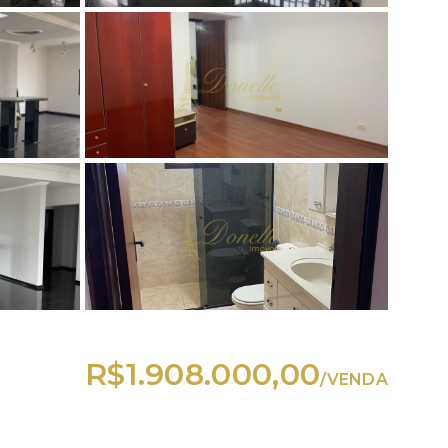
R$1.908.000,00
/
VENDA