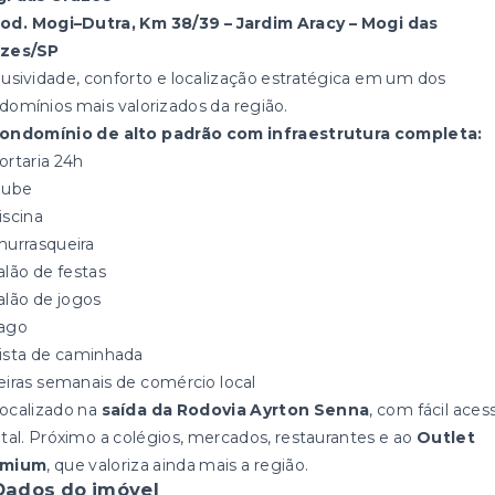
od. Mogi–Dutra, Km 38/39 – Jardim Aracy – Mogi das
zes/SP
lusividade, conforto e localização estratégica em um dos
domínios mais valorizados da região.
ondomínio de alto padrão com infraestrutura completa:
ortaria 24h
lube
iscina
hurrasqueira
alão de festas
alão de jogos
ago
ista de caminhada
eiras semanais de comércio local
Localizado na
saída da Rodovia Ayrton Senna
, com fácil aces
ital. Próximo a colégios, mercados, restaurantes e ao
Outlet
emium
, que valoriza ainda mais a região.
Dados do imóvel