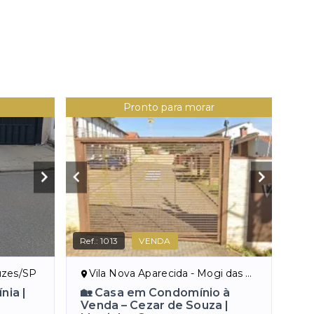
Pronto para morar
Ref.:
1013
VENDA
ruzes/SP
Vila Nova Aparecida - Mogi das Cruzes/SP
nia |
🏡 Casa em Condomínio à
Venda – Cezar de Souza |