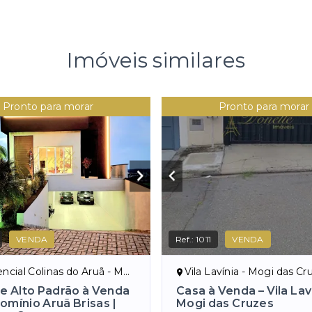
Imóveis similares
Pronto para morar
Pronto para morar
VENDA
Ref.:
1011
VENDA
al Colinas do Aruã - Mogi das Cruzes/SP
Vila Lavínia - Mogi das C
e Alto Padrão à Venda
Casa à Venda – Vila Laví
omínio Aruã Brisas |
Mogi das Cruzes