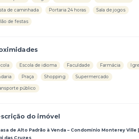
sta de caminhada
Portaria 24 horas
Sala de jogos
lão de festas
oximidades
cola
Escola de idioma
Faculdade
Farmácia
Igr
daria
Praça
Shopping
Supermercado
ansporte público
scrição do imóvel
asa de Alto Padrão à Venda – Condomínio Monterey Ville 
i das Cruzes