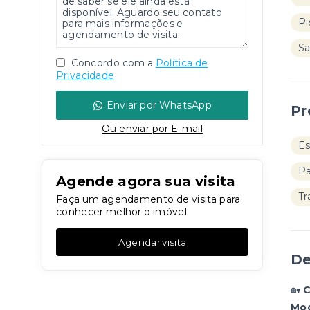
Pi
Sa
Concordo com a
Política de
Privacidade
Enviar por WhatsApp
Pr
Ou e
nviar por E-mail
Es
Pa
Agende agora sua visita
Tr
Faça um agendamento de visita para
conhecer melhor o imóvel.
Agendar visita
De
🏡
C
Mog