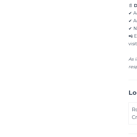
📄
D
✔ A
✔ A
✔ N
📲 
visi
As 
res
Lo
Ro
C