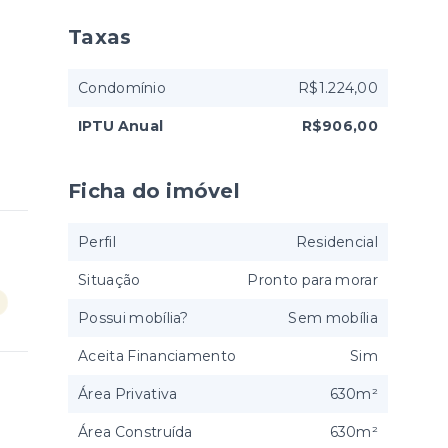
Taxas
Condomínio
R$1.224,00
IPTU Anual
R$906,00
Ficha do imóvel
Perfil
Residencial
Situação
Pronto para morar
Possui mobília?
Sem mobília
Aceita Financiamento
Sim
Área Privativa
630m²
Área Construída
630m²