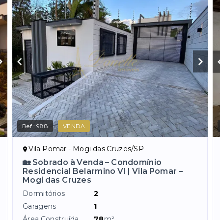
Ref.:
988
VENDA
Vila Pomar - Mogi das Cruzes/SP
🏡 Sobrado à Venda – Condomínio
Residencial Belarmino VI | Vila Pomar –
Mogi das Cruzes
Dormitórios
2
Garagens
1
Área Construída
78
m²