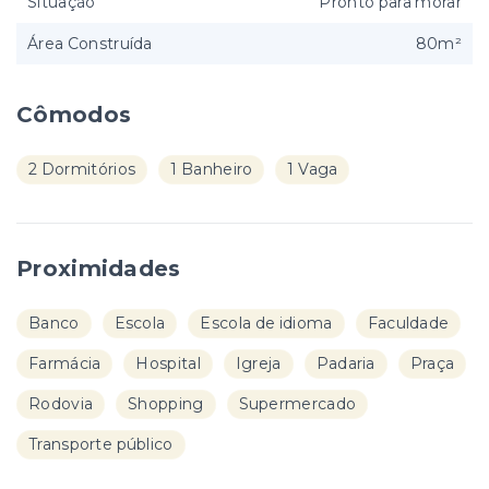
Situação
Pronto para morar
Área Construída
80m²
Cômodos
2 Dormitórios
1 Banheiro
1 Vaga
Proximidades
Banco
Escola
Escola de idioma
Faculdade
Farmácia
Hospital
Igreja
Padaria
Praça
Rodovia
Shopping
Supermercado
Transporte público