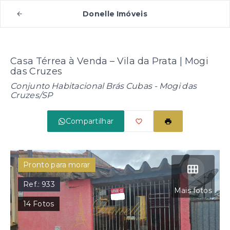
Donelle Imóveis
Casa Térrea à Venda – Vila da Prata | Mogi
das Cruzes
Conjunto Habitacional Brás Cubas - Mogi das
Cruzes/SP
Compartilhar
Pronto para morar
Ref.:
933
Mais fotos
14
Fotos