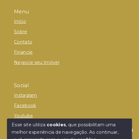
Menu
Início
Sobre
Contato
Financie
Negocie seu Imóvel
Social
Instagram
Facebook
Youtube
Esse site utiliza
cookies
, que possibilitam uma
melhor experiência de navegação.
Ao continuar,
Olá! Estamos disponíveis para te ajudar.