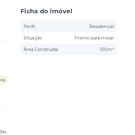
Ficha do imóvel
Perfil
Residencial
Situação
Pronto para morar
Área Construída
100m²
ia
 das