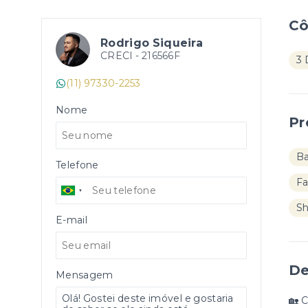
C
Rodrigo Siqueira
CRECI -
216566F
3 
(11) 97330-2253
Nome
Pr
B
Telefone
Fa
S
E-mail
De
Mensagem
🏡 