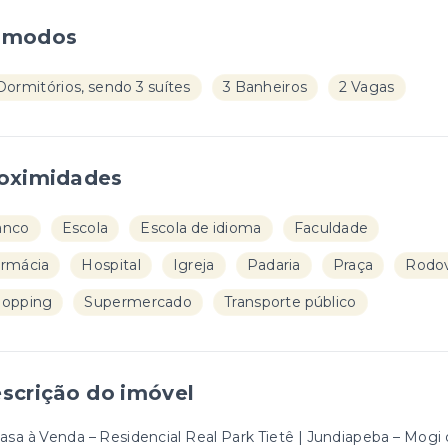
ômodos
Dormitórios, sendo 3 suítes
3 Banheiros
2 Vagas
oximidades
anco
Escola
Escola de idioma
Faculdade
rmácia
Hospital
Igreja
Padaria
Praça
Rodov
hopping
Supermercado
Transporte público
scrição do imóvel
Casa à Venda – Residencial Real Park Tietê | Jundiapeba – Mogi