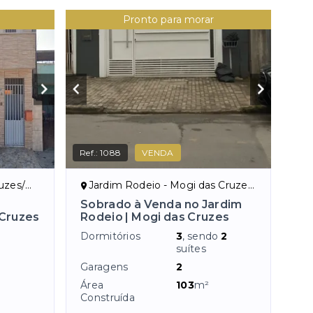
Pronto para morar
Ref.:
1088
VENDA
zes/SP
Jardim Rodeio - Mogi das Cruzes/SP
Sobrado à Venda no Jardim
 Cruzes
Rodeio | Mogi das Cruzes
Dormitórios
3
, sendo
2
suítes
Garagens
2
²
Área
103
m²
Construída