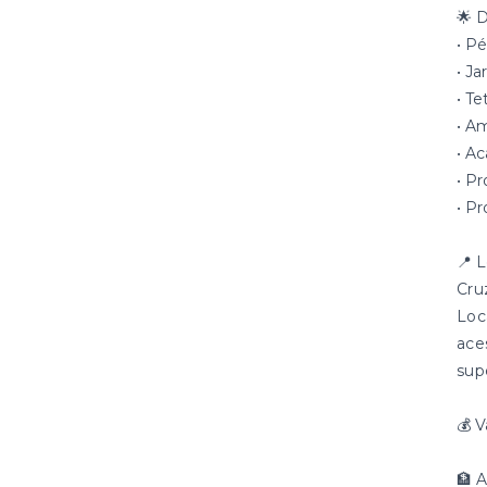
🌟 D
• Pé
• J
• T
• A
• A
• P
• P
📍 
Cru
Loc
ace
sup
💰 
🏦 