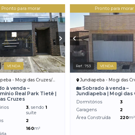
Pronto para morar
Pronto para morar
VENDA
Ref.:
753
VENDA
peba - Mogi das Cruzes/SP
Jundiapeba - Mogi das Cru
o à venda –
🏡 Sobrado à venda –
ínio Real Park Tietê |
Jundiapeba | Mogi das
as Cruzes
Dormitórios
3
rios
3
, sendo
1
Garagens
2
suíte
Área Construída
220
m
ns
2
160
m²
ída