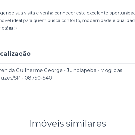
Agende sua visita e venha conhecer esta excelente oportunida
móvel ideal para quem busca conforto, modernidade e qualida
vida! 🏡✨
calização
venida Guilherme George - Jundiapeba - Mogi das
ruzes/SP
- 08750-540
Imóveis similares