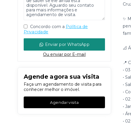
Cru
✨ M
pen
Concordo com a
Política de
Privacidade
famí
Enviar por WhatsApp
📐 
Ou e
nviar por E-mail
📍 C
• 03
Agende agora sua visita
• Sa
Faça um agendamento de visita para
• Sa
conhecer melhor o imóvel.
• C
• 0
Agendar visita
• J
• Á
• 0