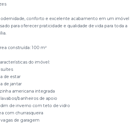
zes
odernidade, conforto e excelente acabamento em um imóvel
sado para oferecer praticidade e qualidade de vida para toda a
lia.
Área construída: 100 m²
aracterísticas do imóvel:
 suítes
la de estar
la de jantar
ozinha americana integrada
2 lavabos/banheiros de apoio
ardim de inverno com teto de vidro
rea com churrasqueira
2 vagas de garagem