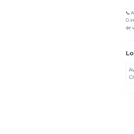
📞 
O i
de 
Lo
A
C