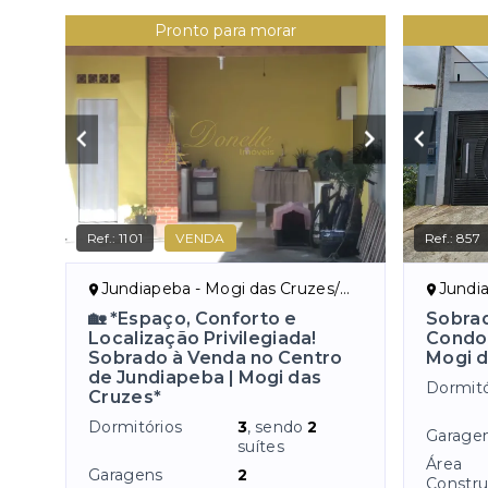
Pronto para morar
Ref.:
1101
VENDA
Ref.:
857
Jundiapeba - Mogi das Cruzes/SP
Jundia
🏡 *Espaço, Conforto e
Sobrad
Localização Privilegiada!
Condom
Sobrado à Venda no Centro
Mogi d
de Jundiapeba | Mogi das
Dormitó
Cruzes*
Dormitórios
3
, sendo
2
Garage
suítes
Área
Garagens
2
Constru