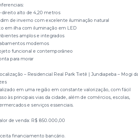
iferenciais:
-direito alto de 4,20 metros
ardim de inverno com excelente iluminação natural
eto em ilha com iluminação em LED
mbientes amplos e integrados
cabamentos modernos
rojeto funcional e contemporâneo
ronta para morar
Localização – Residencial Real Park Tietê | Jundiapeba – Mogi d
zes
alizado em uma região em constante valorização, com fácil
sso às principais vias da cidade, além de comércios, escolas,
ermercados e serviços essenciais.
Valor de venda: R$ 850.000,00
Aceita financiamento bancário.