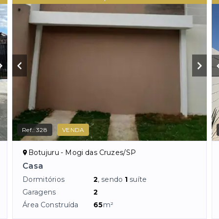
Ref.:
328
VENDA
Botujuru - Mogi das Cruzes/SP
Casa
Dormitórios
2
, sendo
1
suíte
Garagens
2
Área Construída
65
m²