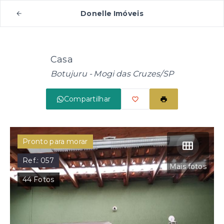
Donelle Imóveis
Casa
Botujuru - Mogi das Cruzes/SP
Compartilhar
Pronto para morar
Ref.:
057
Mais fotos
44
Fotos