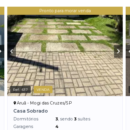
Pronto para morar venda
Ref.:
637
VENDA
Aruã - Mogi das Cruzes/SP
Casa Sobrado
Dormitórios
3
, sendo
3
suítes
Garagens
4