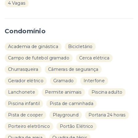
4 Vagas
Condomínio
Academia de ginástica
Bicicletário
Campo de futebol gramado
Cerca elétrica
Churrasqueira
Câmeras de segurança
Gerador elétrico
Gramado
Interfone
Lanchonete
Permite animais
Piscina adulto
Piscina infantil
Pista de caminhada
Pista de cooper
Playground
Portaria 24 horas
Porteiro eletrônico
Portão Elétrico
Quadra de areia
Quadra de tênis