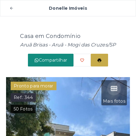
Donelle Imóveis
Casa em Condomínio
Aruã Brisas -
Aruã - Mogi das Cruzes/SP
Compartilhar
Pronto para morar
Ref.:
344
Mais fotos
50
Fotos