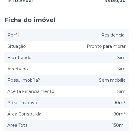
IPTU Anual
R$150,00
Ficha do imóvel
Perfil
Residencial
Situação
Pronto para morar
Escriturado
Sim
Averbado
Sim
Possui mobília?
Sem mobília
Aceita Financiamento
Sim
Área Privativa
90m²
Área Construída
90m²
Área Total
150m²