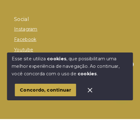
Social
Instagram
Facebook
Youtube
Esse site utiliza
cookies
, que possibilitam uma
melhor experiência de navegação.
Ao continuar,
Olá! Estamos disponíveis para te ajudar.
você concorda com o uso de
cookies
.
© Copyright 2026 - Donelle Imóveis - Todos os
direitos reservados
Concordo, continuar
SITE PARA IMOBILIARIA
Início
Histórico
Favoritos