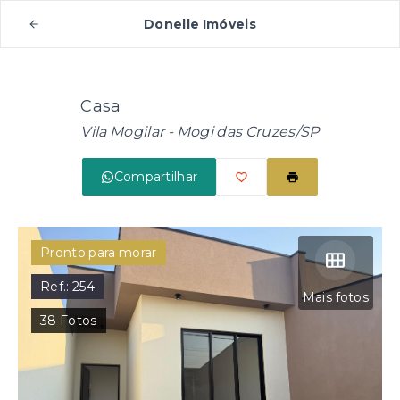
Donelle Imóveis
Casa
Vila Mogilar - Mogi das Cruzes/SP
Compartilhar
Pronto para morar
Ref.:
254
Mais fotos
38
Fotos