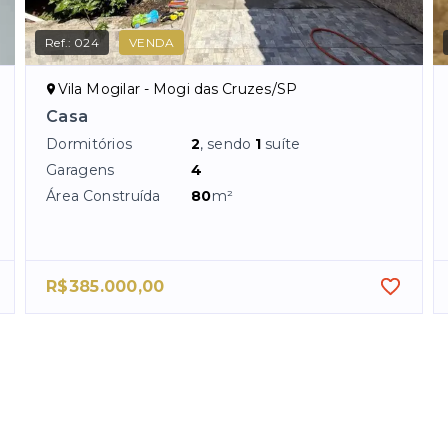
Ref.:
024
VENDA
Vila Mogilar - Mogi das Cruzes/SP
Casa
Dormitórios
2
, sendo
1
suíte
Garagens
4
Área Construída
80
m²
R$385.000,00