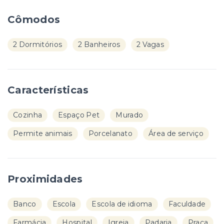
Cômodos
2 Dormitórios
2 Banheiros
2 Vagas
Características
Cozinha
Espaço Pet
Murado
Permite animais
Porcelanato
Área de serviço
Proximidades
Banco
Escola
Escola de idioma
Faculdade
Farmácia
Hospital
Igreja
Padaria
Praça