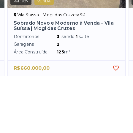
Ref.:
927
VENDA
Vila Suissa - Mogi das Cruzes/SP
Sobrado Novo e Moderno à Venda – Vila
Suíssa | Mogi das Cruzes
Dormitórios
3
, sendo
1
suíte
Garagens
2
Área Construída
125
m²
R$660.000,00