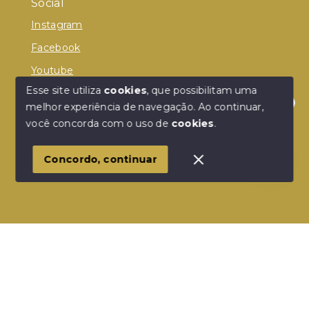
Social
Instagram
Facebook
Youtube
Esse site utiliza
cookies
, que possibilitam uma
melhor experiência de navegação.
Ao continuar,
Olá! Estamos disponíveis para te ajudar.
você concorda com o uso de
cookies
.
© Copyright 2026 - Donelle Imóveis - Todos os
direitos reservados
Concordo, continuar
SITE PARA IMOBILIARIA
Início
Histórico
Favoritos