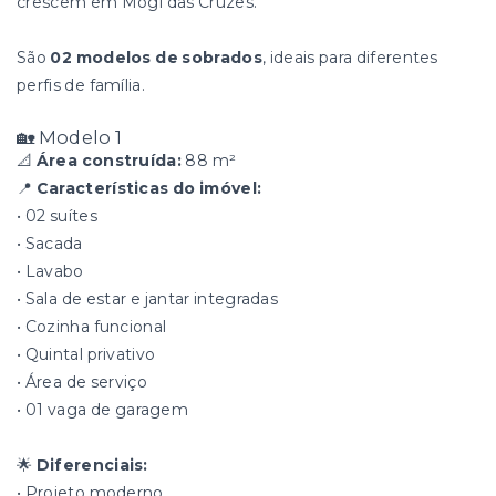
crescem em Mogi das Cruzes.
São
02 modelos de sobrados
, ideais para diferentes
perfis de família.
🏡 Modelo 1
📐
Área construída:
88 m²
📍
Características do imóvel:
• 02 suítes
• Sacada
• Lavabo
• Sala de estar e jantar integradas
• Cozinha funcional
• Quintal privativo
• Área de serviço
• 01 vaga de garagem
🌟
Diferenciais:
• Projeto moderno