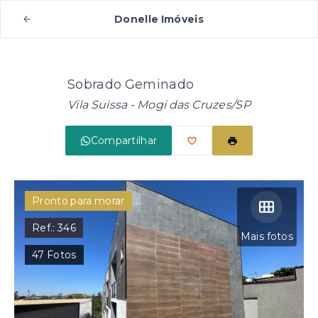
Donelle Imóveis
Sobrado Geminado
Vila Suissa - Mogi das Cruzes/SP
Compartilhar
Pronto para morar
Ref.:
346
Mais fotos
47
Fotos