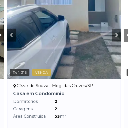
Ref.:
316
VENDA
Cézar de Souza - Mogi das Cruzes/SP
Casa em Condomínio
Dormitórios
2
Garagens
2
Área Construída
53
m²