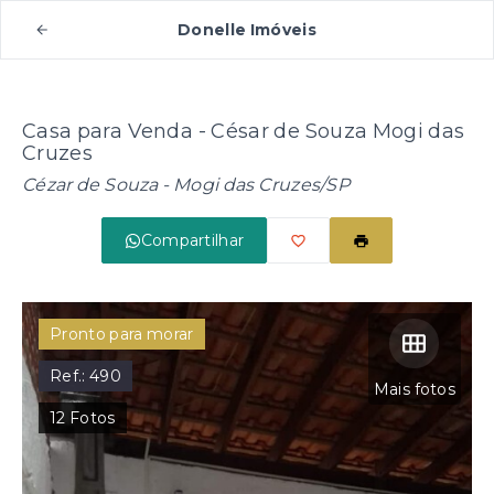
Donelle Imóveis
Casa para Venda - César de Souza Mogi das
Cruzes
Cézar de Souza - Mogi das Cruzes/SP
Compartilhar
Pronto para morar
Ref.:
490
Mais fotos
12
Fotos