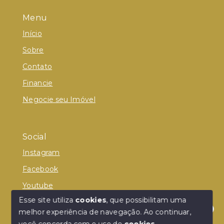
Menu
Início
Sobre
Contato
Financie
Negocie seu Imóvel
Social
Instagram
Facebook
Youtube
Esse site utiliza
cookies
, que possibilitam uma
melhor experiência de navegação.
Ao continuar,
Olá! Estamos disponíveis para te ajudar.