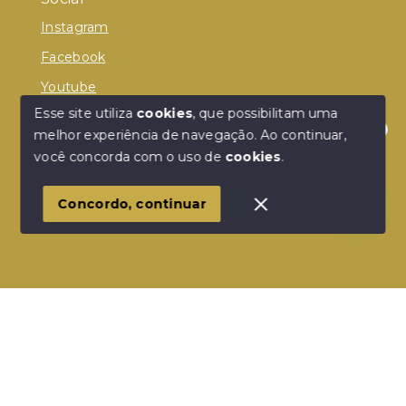
Instagram
Facebook
Youtube
Esse site utiliza
cookies
, que possibilitam uma
melhor experiência de navegação.
Ao continuar,
Olá! Estamos disponíveis para te ajudar.
você concorda com o uso de
cookies
.
© Copyright 2026 - Donelle Imóveis - Todos os
direitos reservados
Concordo, continuar
SITE PARA IMOBILIARIA
Início
Histórico
Favoritos