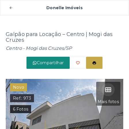
Donelle Imóveis
Galpão para Locação – Centro | Mogi das
Cruzes
Centro - Mogi das Cruzes/SP
Compartilhar
Novo
Ref.:
973
Mais fotos
6
Fotos