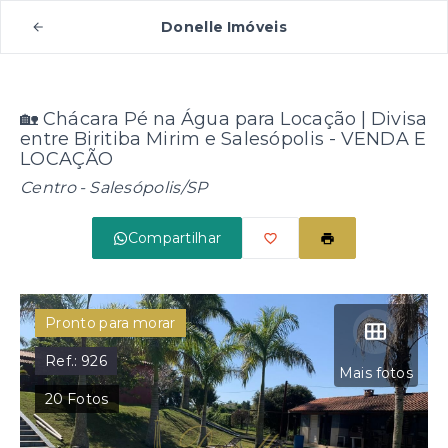
Donelle Imóveis
🏡 Chácara Pé na Água para Locação | Divisa
entre Biritiba Mirim e Salesópolis - VENDA E
LOCAÇÃO
Centro - Salesópolis/SP
Compartilhar
Pronto para morar
Ref.:
926
Mais fotos
20
Fotos