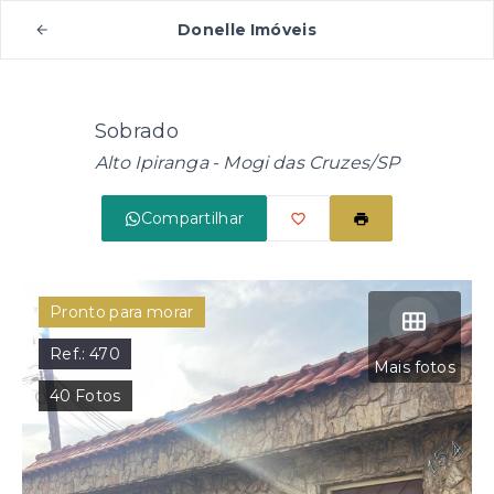
Donelle Imóveis
Sobrado
Alto Ipiranga - Mogi das Cruzes/SP
Compartilhar
Pronto para morar
Ref.:
470
Mais fotos
40
Fotos