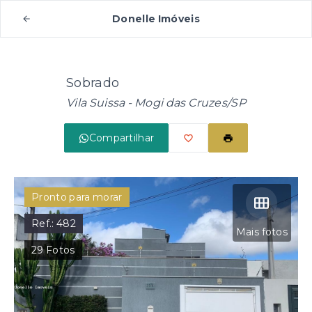
Donelle Imóveis
Sobrado
Vila Suissa - Mogi das Cruzes/SP
Compartilhar
Pronto para morar
Ref.:
482
Mais fotos
29
Fotos