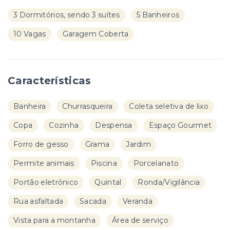
3 Dormitórios, sendo 3 suítes
5 Banheiros
10 Vagas
Garagem Coberta
Características
Banheira
Churrasqueira
Coleta seletiva de lixo
Copa
Cozinha
Despensa
Espaço Gourmet
Forro de gesso
Grama
Jardim
Permite animais
Piscina
Porcelanato
Portão eletrônico
Quintal
Ronda/Vigilância
Rua asfaltada
Sacada
Veranda
Vista para a montanha
Área de serviço