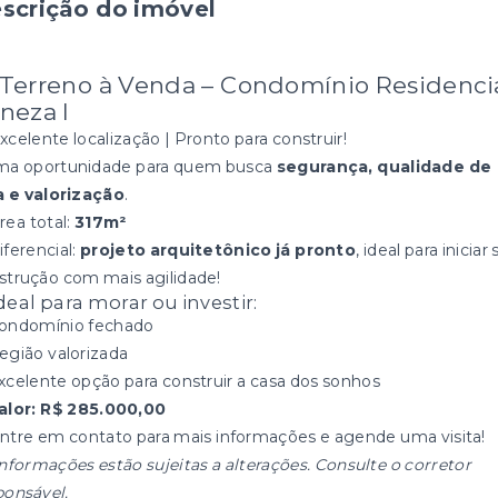
scrição do imóvel
 Terreno à Venda – Condomínio Residenci
neza I
xcelente localização | Pronto para construir!
ma oportunidade para quem busca
segurança, qualidade de
a e valorização
.
rea total:
317m²
iferencial:
projeto arquitetônico já pronto
, ideal para iniciar
strução com mais agilidade!
deal para morar ou investir:
ondomínio fechado
egião valorizada
xcelente opção para construir a casa dos sonhos
alor: R$ 285.000,00
Entre em contato para mais informações e agende uma visita!
informações estão sujeitas a alterações. Consulte o corretor
ponsável.