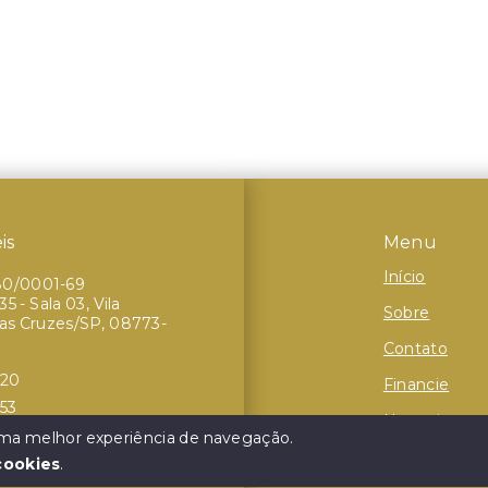
is
Menu
Início
80/0001-69
5 - Sala 03, Vila
Sobre
das Cruzes/SP, 08773-
Contato
320
Financie
253
Negocie seu
 uma melhor experiência de navegação.
cookies
.