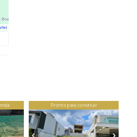
aflet
venda
Pronto para construir