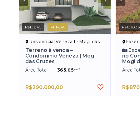
Ref.:
845
VENDA
Ref.:
1036
Residencial Veneza I - Mogi das Cruzes/SP
Fazenda
Terreno à venda –
🏡 Exc
Condomínio Veneza | Mogi
no Con
das Cruzes
Mogi d
Área Total
365,05
m²
Área Tot
R$290.000,00
R$870