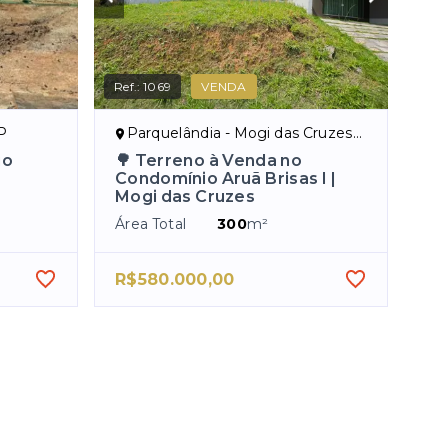
Ref.:
1069
VENDA
P
Parquelândia - Mogi das Cruzes/SP
io
🌳 Terreno à Venda no
Condomínio Aruã Brisas I |
Mogi das Cruzes
Área Total
300
m²
R$580.000,00