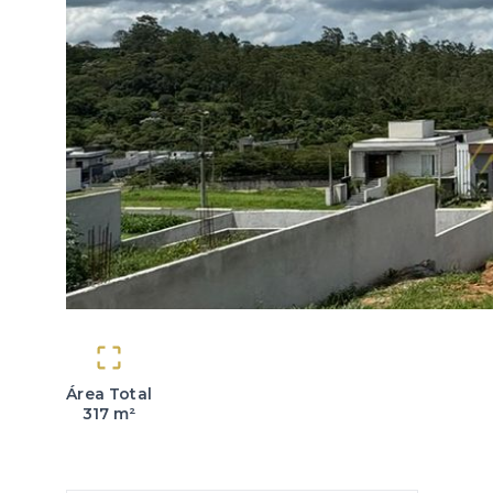
Área Total
317 m²