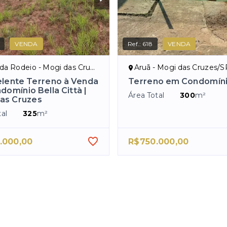
VENDA
Ref.:
618
VENDA
 Rodeio - Mogi das Cruzes/SP
Aruã - Mogi das Cruzes/S
elente Terreno à Venda
Terreno em Condomín
domínio Bella Città |
Área Total
300
m²
as Cruzes
al
325
m²
.000,00
R$750.000,00