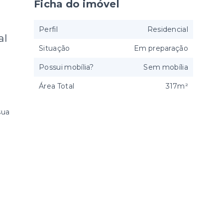
Ficha do imóvel
Perfil
Residencial
al
Situação
Em preparação
Possui mobília?
Sem mobília
Área Total
317m²
 sua