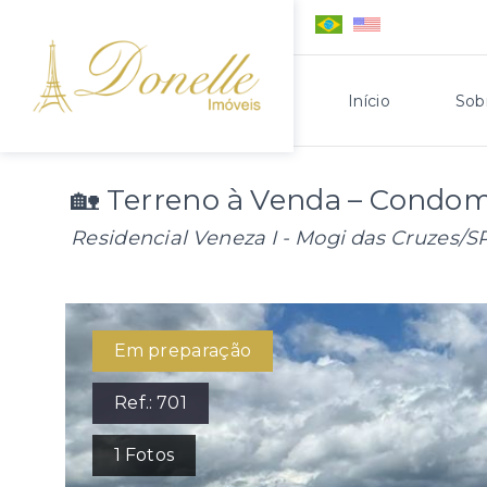
Início
Sob
🏡 Terreno à Venda – Condom
Residencial Veneza I - Mogi das Cruzes/S
Em preparação
Ref.:
701
1
Fotos