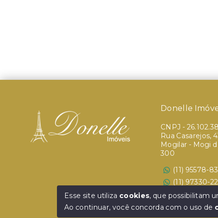
Donelle Imóve
CNPJ
-
26.102.3
Rua Casarejos, 43
Mogilar - Mogi 
300
(11) 95578-8
(11) 97330-2
Ver e-mail
Esse site utiliza
cookies
, que possibilitam
Ao continuar, você concorda com o uso de