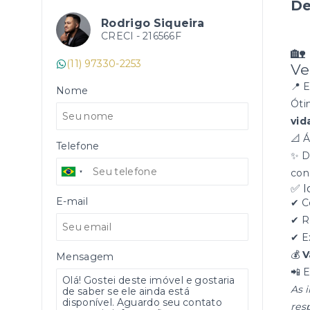
De
Rodrigo Siqueira
CRECI -
216566F
🏡
(11) 97330-2253
Ve
📍 E
Nome
Óti
vid
📐 Á
Telefone
✨ D
con
✅ I
E-mail
✔ C
✔ R
✔ E
💰
V
Mensagem
📲 
As 
res